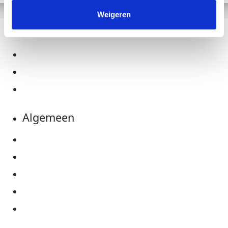
Weigeren
Acties
Straatnaam
Actiematerialen
Evenementen
Woonplaats
Kom in actie
Algemeen
Postcode
Privacyverklaring
Cookie instellingen
Land
Algemene voorwaarden
Nothing selected
Over KWF Kankerbestrijding
Neem contact op
Volgende stap