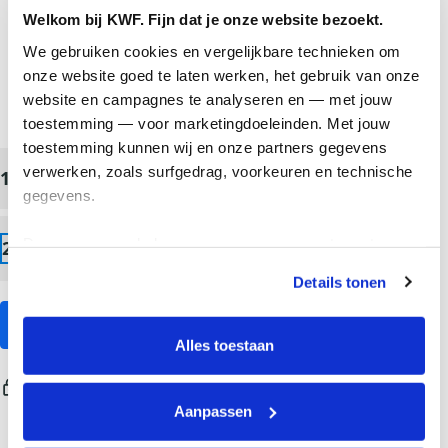
Ik doe een anonieme donatie
Welkom bij KWF. Fijn dat je onze website bezoekt.
doneren. Iedere euro
We gebruiken cookies en vergelijkbare technieken om 
Individual
Organisatie
telt!
onze website goed te laten werken, het gebruik van onze 
website en campagnes te analyseren en — met jouw 
Voornaam *
toestemming — voor marketingdoeleinden. Met jouw 
toestemming kunnen wij en onze partners gegevens 
verwerken, zoals surfgedrag, voorkeuren en technische 
100
75
50
Tussenv.
Achternaam *
gegevens.
15
Anders
Deze gegevens helpen ons om campagnes te meten, 
25
prestaties te verbeteren en relevante KWF-content te 
E-mailadres *
Details tonen
tonen. Je kunt je toestemming op elk moment wijzigen of 
intrekken via Cookie instellingen onderaan de pagina. De 
Doneer
Adres
(of voer het adres handmatig in)
lijst met cookies is te vinden in het tabblad “details”.
Alles toestaan
Toevoeging
Huisnummer
Aanpassen