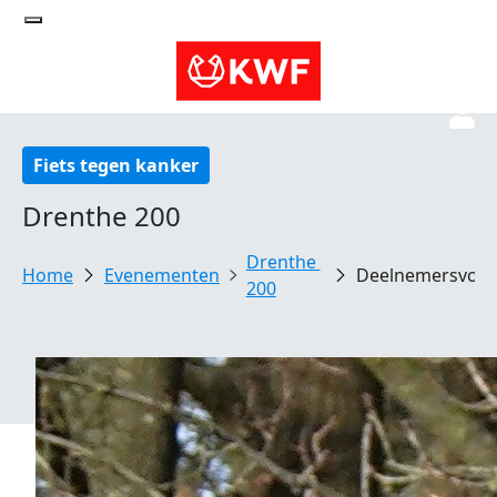
Fiets tegen kanker
Drenthe 200
Drenthe 
Evenementen
Deelnemersvoo
200