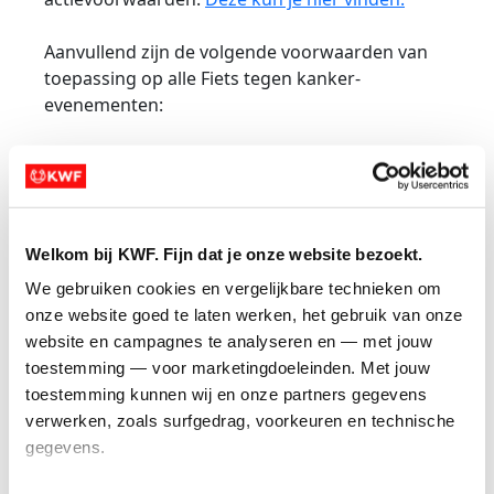
Aanvullend zijn de volgende voorwaarden van
toepassing op alle Fiets tegen kanker-
evenementen:
Welkom bij KWF. Fijn dat je onze website bezoekt.
Deelnemers
We gebruiken cookies en vergelijkbare technieken om 
Iedereen van 18 jaar en ouder kan meedoen aan
onze website goed te laten werken, het gebruik van onze 
Fiets tegen kanker.
website en campagnes te analyseren en — met jouw 
toestemming — voor marketingdoeleinden. Met jouw 
Als deelnemer ben je ambassadeur voor KWF.
toestemming kunnen wij en onze partners gegevens 
Het is dan ook belangrijk dat je bij deelname
verwerken, zoals surfgedrag, voorkeuren en technische 
rekening houdt met onze missie: minder kanker,
gegevens.
meer kans op genezing en een betere kwaliteit
van leven.