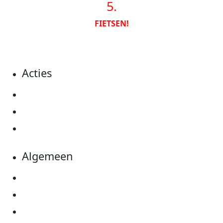
5.
FIETSEN!
Acties
Actiematerialen
Evenementen
Kom in actie
Algemeen
Privacyverklaring
Cookie instellingen
Algemene voorwaarden