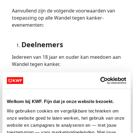
Aanvullend zijn de volgende voorwaarden van
toepassing op alle Wandel tegen kanker-
evenementen:
Deelnemers
Iedereen van 18 jaar en ouder kan meedoen aan
Wandel tegen kanker.
Als deelnemer ben je ambassadeur voor KWF.
Het is dan ook belangrijk dat je bij deelname
rekening houdt met onze missie: minder kanker,
meer kans op genezing en een betere kwaliteit
Welkom bij KWF. Fijn dat je onze website bezoekt.
van leven.
We gebruiken cookies en vergelijkbare technieken om 
Als deelnemer respecteer je de doelstellingen
onze website goed te laten werken, het gebruik van onze 
van KWF en onze focus op een gezonde leefstijl.
website en campagnes te analyseren en — met jouw 
Dit betekent dat we niet geassocieerd willen
toestemming — voor marketingdoeleinden. Met jouw 