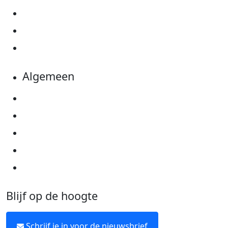
Actiematerialen
Evenementen
Kom in actie
Algemeen
Privacyverklaring
Cookie instellingen
Algemene voorwaarden
Over KWF Kankerbestrijding
Neem contact op
Blijf op de hoogte
Schrijf je in voor de nieuwsbrief