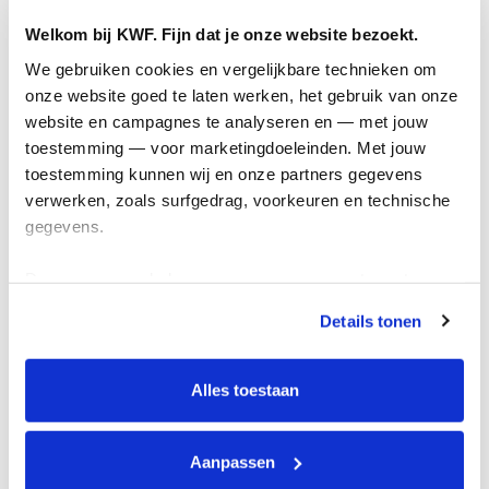
Actiematerialen
Welkom bij KWF. Fijn dat je onze website bezoekt.
Evenementen
We gebruiken cookies en vergelijkbare technieken om 
Kom in actie
onze website goed te laten werken, het gebruik van onze 
website en campagnes te analyseren en — met jouw 
Algemeen
toestemming — voor marketingdoeleinden. Met jouw 
toestemming kunnen wij en onze partners gegevens 
Privacyverklaring
verwerken, zoals surfgedrag, voorkeuren en technische 
gegevens.
Cookie instellingen
Algemene voorwaarden
Deze gegevens helpen ons om campagnes te meten, 
Over KWF Kankerbestrijding
prestaties te verbeteren en relevante KWF-content te 
Details tonen
tonen. Je kunt je toestemming op elk moment wijzigen of 
Neem contact op
intrekken via Cookie instellingen onderaan de pagina. De 
lijst met cookies is te vinden in het tabblad “details”.
Alles toestaan
Blijf op de hoogte
Aanpassen
Schrijf je in voor de nieuwsbrief