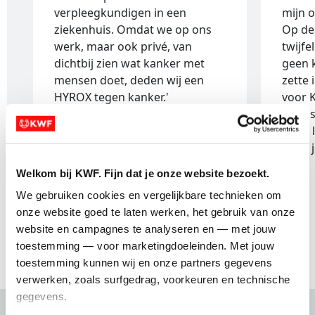
verpleegkundigen in een
mijn 
ziekenhuis. Omdat we op ons
Op de
werk, maar ook privé, van
twijfe
dichtbij zien wat kanker met
geen 
mensen doet, deden wij een
zette 
HYROX tegen kanker.'
voor 
boods
wees l
waar j
Welkom bij KWF. Fijn dat je onze website bezoekt.
We gebruiken cookies en vergelijkbare technieken om 
onze website goed te laten werken, het gebruik van onze 
website en campagnes te analyseren en — met jouw 
1 van 2
toestemming — voor marketingdoeleinden. Met jouw 
toestemming kunnen wij en onze partners gegevens 
verwerken, zoals surfgedrag, voorkeuren en technische 
gegevens.