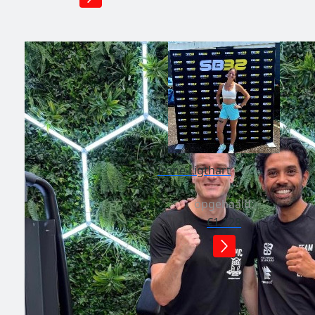
Irene Ligthart
opgehaald:
€1.128