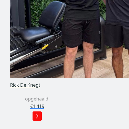
Rick De Knegt
opgehaald:
€1.419