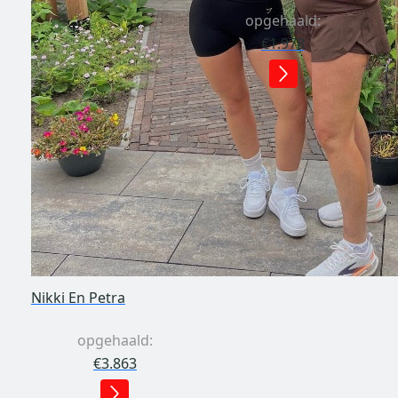
opgehaald:
€1.978
Nikki En Petra
opgehaald:
€3.863