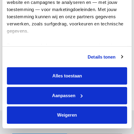
website en campagnes te analyseren en — met jouw 
toestemming — voor marketingdoeleinden. Met jouw 
Locatie
toestemming kunnen wij en onze partners gegevens 
Utrecht
verwerken, zoals surfgedrag, voorkeuren en technische 
gegevens.
Deelnemers
90
Deze gegevens helpen ons om campagnes te meten, 
prestaties te verbeteren en relevante KWF-content te 
Schrijf je in
Details tonen
tonen. Je kunt je toestemming op elk moment wijzigen of 
intrekken via Cookie instellingen onderaan de pagina. De 
Doneer
lijst met cookies is te vinden in het tabblad “details”.
Alles toestaan
Aanpassen
Nog
1
0
9
dagen te gaan
Weigeren
Wall of fame