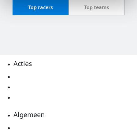
Top racers
Top teams
Acties
Actiematerialen
Evenementen
Kom in actie
Algemeen
Privacyverklaring