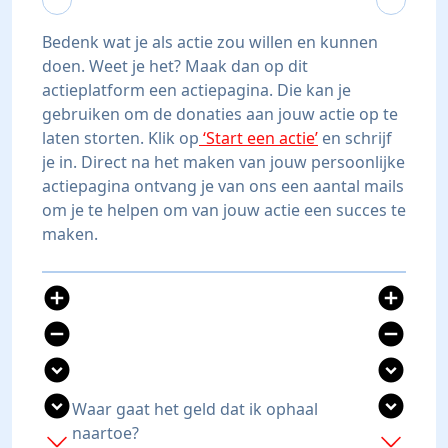
Bedenk wat je als actie zou willen en kunnen
doen. Weet je het? Maak dan op dit
actieplatform een actiepagina. Die kan je
gebruiken om de donaties aan jouw actie op te
laten storten. Klik op
‘Start een actie’
en schrijf
je in. Direct na het maken van jouw persoonlijke
actiepagina ontvang je van ons een aantal mails
om je te helpen om van jouw actie een succes te
maken.
add_circle
add_circle
remove_circle
remove_circle
expand_circle_down
expand_circle_down
expand_circle_down
expand_circle_down
Waar gaat het geld dat ik ophaal
naartoe?
add
add