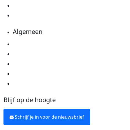
Evenementen
Kom in actie
Algemeen
Privacyverklaring
Cookie instellingen
Algemene voorwaarden
Over KWF Kankerbestrijding
Neem contact op
Blijf op de hoogte
Schrijf je in voor de nieuwsbrief