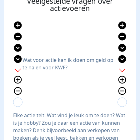
Veelgestelde vragen over
actievoeren
add_circle
add_circle
remove_circle
remove_circle
expand_circle_down
expand_circle_down
expand_circle_down
expand_circle_down
Wat voor actie kan ik doen om geld op
te halen voor KWF?
add
add
add_circle_outline
add_circle_outline
remove_circle_outline
remove_circle_outline
expand_more
expand_less
expand_more
expand_less
Elke actie telt. Wat vind je leuk om te doen? Wat
is je hobby? Zou je daar een actie van kunnen
maken? Denk bijvoorbeeld aan verkopen van
boeken als je veel leest, bakken en verkopen