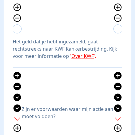
add_circle_outline
add_circle_outline
remove_circle_outline
remove_circle_outline
expand_more
expand_less
expand_more
expand_less
Het geld dat je hebt ingezameld, gaat
rechtstreeks naar KWF Kankerbestrijding. Kijk
voor meer informatie op
'
Over KWF
'.
add_circle
add_circle
remove_circle
remove_circle
expand_circle_down
expand_circle_down
expand_circle_down
expand_circle_down
Zijn er voorwaarden waar mijn actie aan
moet voldoen?
add
add
add_circle_outline
add_circle_outline