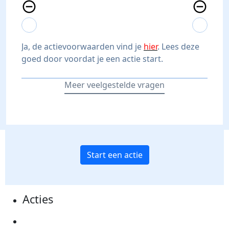
remove_circle_outline
remove_circle_outline
expand_more
expand_less
expand_more
expand_less
Ja, de actievoorwaarden vind je
hier
. Lees deze
goed door voordat je een actie start.
Meer veelgestelde vragen
Start een actie
Acties
Actiematerialen