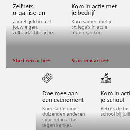
Zelf iets
Kom in actie met
organiseren
je bedrijf
Zamel geld in met
Kom samen met je
jouw eigen,
collega’s in actie
zelfbedachte actie.
tegen kanker.
Start een actie
Start een actie
Doe mee aan
Kom in act
een evenement
je school
Kom samen met
Betrek de he
duizenden anderen
school bij jull
sportief in actie
tegen kanker.