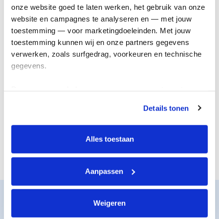
onderzoek
genezing
onze website goed te laten werken, het gebruik van onze 
website en campagnes te analyseren en — met jouw 
toestemming — voor marketingdoeleinden. Met jouw 
toestemming kunnen wij en onze partners gegevens 
verwerken, zoals surfgedrag, voorkeuren en technische 
gegevens.
Deze gegevens helpen ons om campagnes te meten, 
prestaties te verbeteren en relevante KWF-content te 
Details tonen
tonen. Je kunt je toestemming op elk moment wijzigen of 
De juiste steun
Nieuwe
intrekken via Cookie instellingen onderaan de pagina. De 
voor iedereen
behandelingen
lijst met cookies is te vinden in het tabblad “details”.
Alles toestaan
Aanpassen
Zo werkt het
Weigeren