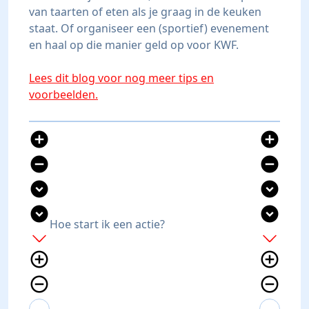
van taarten of eten als je graag in de keuken
staat. Of organiseer een (sportief) evenement
en haal op die manier geld op voor KWF.
Lees dit blog voor nog meer tips en
voorbeelden.
add_circle
add_circle
remove_circle
remove_circle
expand_circle_down
expand_circle_down
expand_circle_down
expand_circle_down
Hoe start ik een actie?
add
add
add_circle_outline
add_circle_outline
remove_circle_outline
remove_circle_outline
expand_more
expand_less
expand_more
expand_less