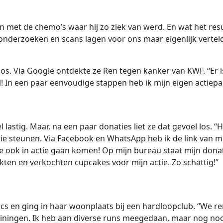
met de chemo’s waar hij zo ziek van werd. En wat het resu
e onderzoeken en scans lagen voor ons maar eigenlijk vertel
os. Via Google ontdekte ze Ren tegen kanker van KWF. “Er is
l! In een paar eenvoudige stappen heb ik mijn eigen actie
lastig. Maar, na een paar donaties liet ze dat gevoel los. “
actie steunen. Via Facebook en WhatsApp heb ik de link van m
die ook in actie gaan komen! Op mijn bureau staat mijn dona
akten en verkochten cupcakes voor mijn actie. Zo schattig!”
inics en ging in haar woonplaats bij een hardloopclub. “We 
ainingen. Ik heb aan diverse runs meegedaan, maar nog noo