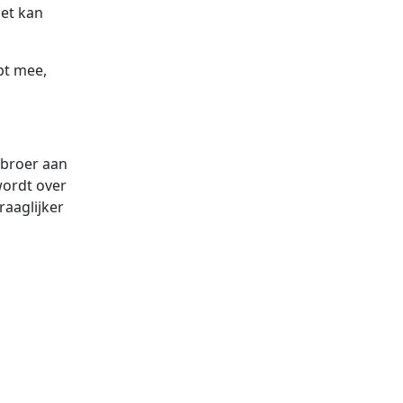
het kan
pt mee,
r broer aan
wordt over
aaglijker