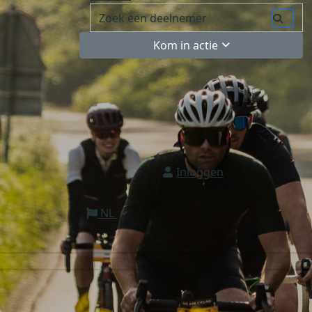
Kom in actie
Inloggen
NL