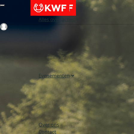
Alles over acties
Login
Evenementen
Over ons
Contact