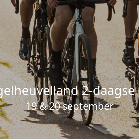
elheuvelland 2-daagse
19 & 20 september