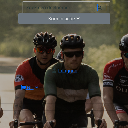
Kom in actie
Inloggen
NL