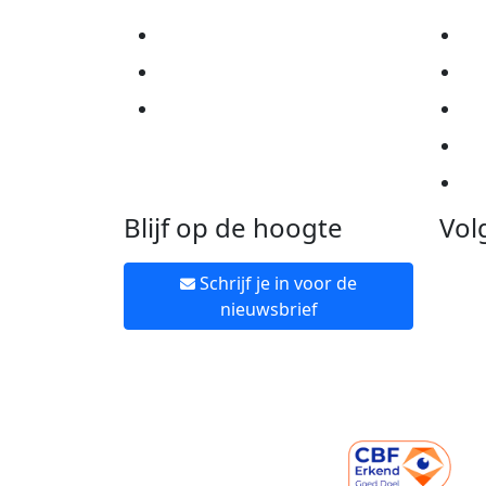
Actiematerialen
Pr
Evenementen
Co
Kom in actie
Al
Ov
Ne
Blijf op de hoogte
Vol
Schrijf je in voor de
nieuwsbrief