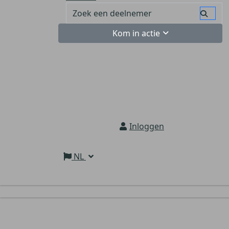
Kom in actie
Inloggen
NL