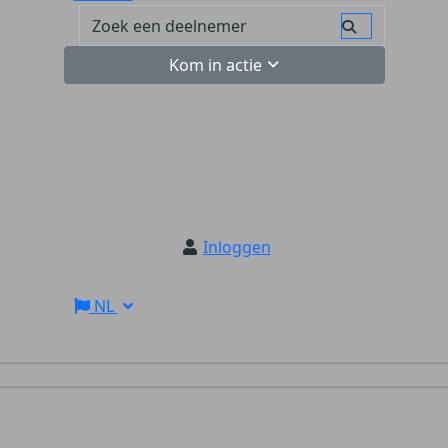
Kom in actie
Inloggen
NL