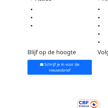
Actiematerialen
Pr
Evenementen
Co
Kom in actie
Al
Ov
Ne
Blijf op de hoogte
Vol
Schrijf je in voor de
nieuwsbrief