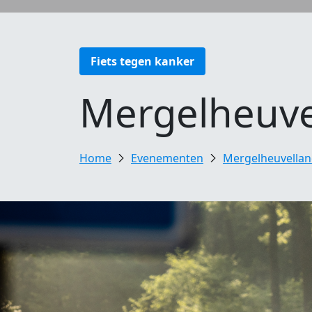
Fiets tegen kanker
Mergelheuve
Evenementen
Mergelheuvellan