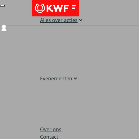
Alles over acties
Login
Evenementen
Over ons
Contact