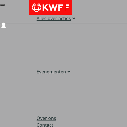
Alles over acties
Login
Evenementen
Over ons
Contact