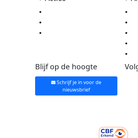
Actiematerialen
Pr
Evenementen
Co
Kom in actie
Al
Ov
Ne
Blijf op de hoogte
Vol
Schrijf je in voor de
nieuwsbrief