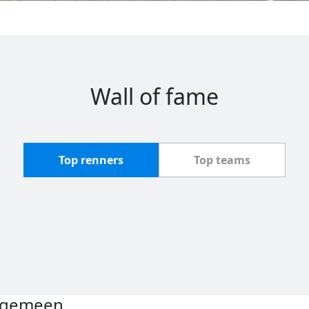
Wall of fame
Top renners
Top teams
lgemeen