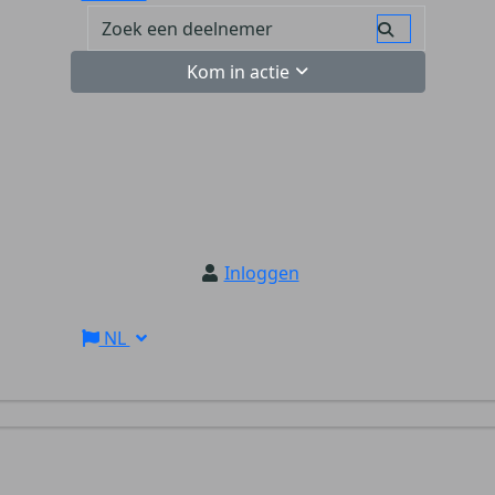
Kom in actie
Inloggen
NL