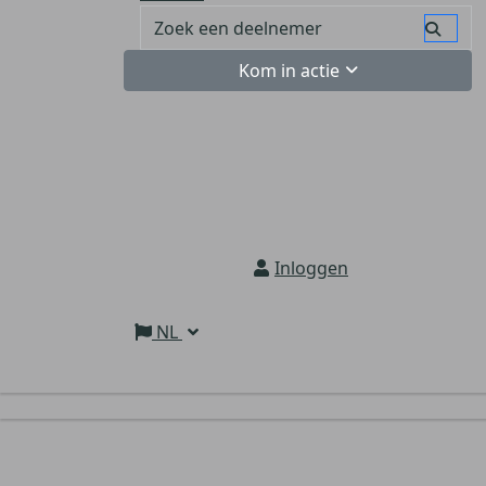
Kom in actie
Inloggen
NL