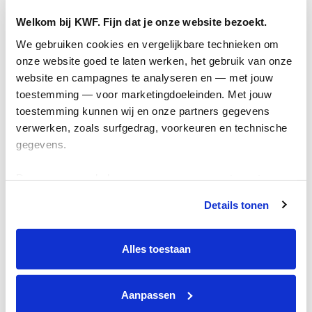
Actiematerialen
Welkom bij KWF. Fijn dat je onze website bezoekt.
Evenementen
We gebruiken cookies en vergelijkbare technieken om 
Kom in actie
onze website goed te laten werken, het gebruik van onze 
website en campagnes te analyseren en — met jouw 
Algemeen
toestemming — voor marketingdoeleinden. Met jouw 
toestemming kunnen wij en onze partners gegevens 
Privacyverklaring
verwerken, zoals surfgedrag, voorkeuren en technische 
gegevens.
Cookie instellingen
Algemene voorwaarden
Deze gegevens helpen ons om campagnes te meten, 
Over KWF Kankerbestrijding
prestaties te verbeteren en relevante KWF-content te 
Details tonen
tonen. Je kunt je toestemming op elk moment wijzigen of 
Neem contact op
intrekken via Cookie instellingen onderaan de pagina. De 
lijst met cookies is te vinden in het tabblad “details”.
Alles toestaan
Blijf op de hoogte
Aanpassen
Schrijf je in voor de nieuwsbrief