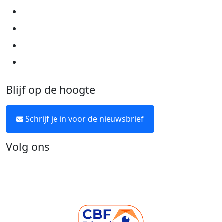
Cookie instellingen
Land
Algemene voorwaarden
Nothing selected
Over KWF Kankerbestrijding
Neem contact op
Volgende stap
Blijf op de hoogte
Schrijf je in voor de nieuwsbrief
Volg ons