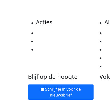
Acties
A
Actiematerialen
Pr
Evenementen
Co
Kom in actie
Al
Ov
Ne
Blijf op de hoogte
Vol
Schrijf je in voor de
nieuwsbrief