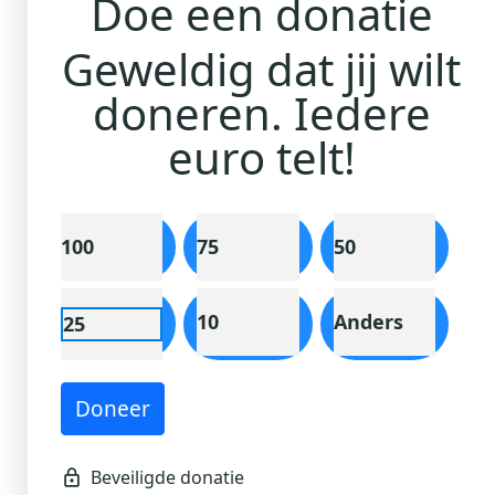
Doe een donatie
Geweldig dat jij wilt
Ik doe een anonieme donatie
doneren. Iedere
Individual
Organisatie
euro telt!
Voornaam *
100
75
50
Tussenv.
Achternaam *
10
Anders
25
E-mailadres *
Doneer
Adres
(of voer het adres handmatig in)