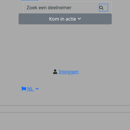
Kom in actie
Inloggen
NL