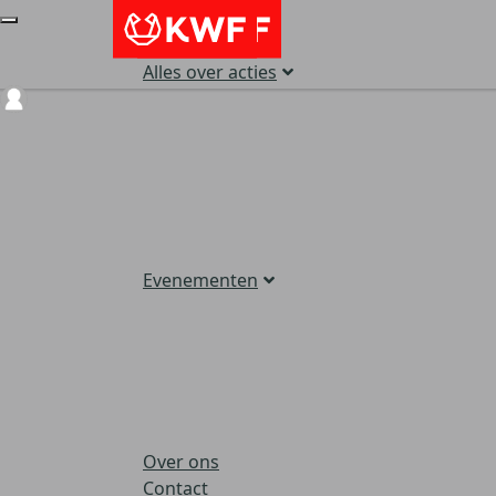
Alles over acties
Login
Evenementen
Over ons
Contact