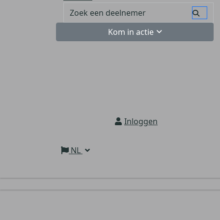
Kom in actie
Inloggen
NL