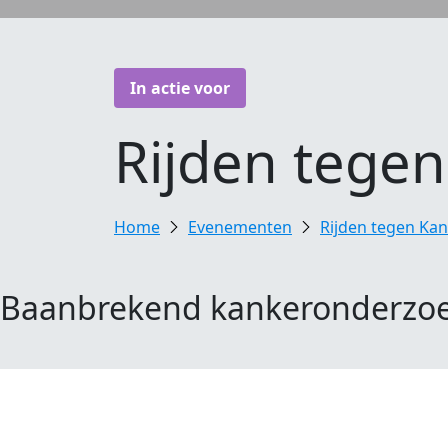
In actie voor
Rijden tege
Evenementen
Rijden tegen Ka
Baanbrekend kankeronderzo