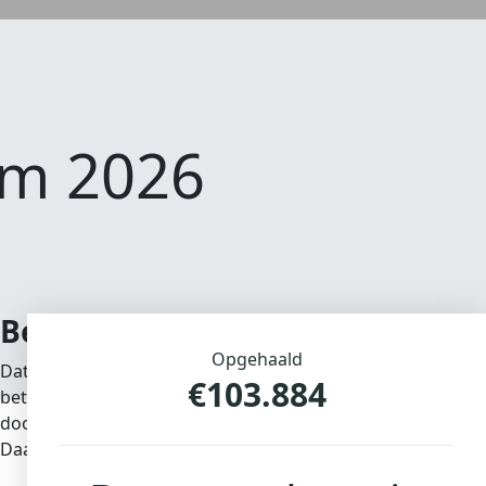
am 2026
Beter leven met en na kanker
Opgehaald
Dat is waar wetenschappelijk onderzoek wat ons betreft om
€103.884
betere behandelingen en optimale zorg voor iedereen die t
doorbraken overleven steeds meer mensen kanker. Of verbete
Daarom blijft KWF onverminderd investeren in onderzoek. 