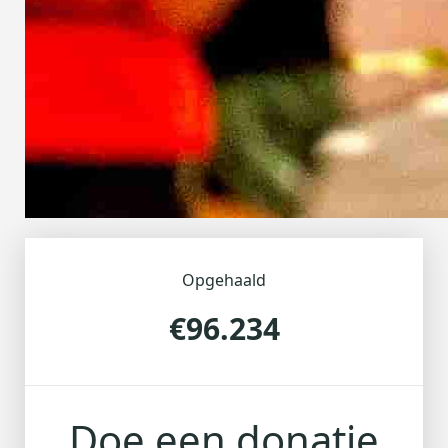
Opgehaald
€96.234
Doe een donatie