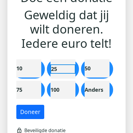
Geweldig dat jij
Ik doe een anonieme donatie
wilt doneren.
Individual
Organisatie
Iedere euro telt!
Voornaam *
Tussenv.
Achternaam *
10
50
25
75
100
Anders
E-mailadres *
Adres
(of voer het adres handmatig in)
Doneer
Toevoeging
Huisnummer