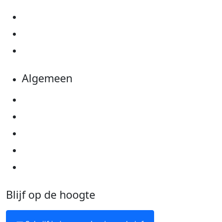
Actiematerialen
Evenementen
Kom in actie
Algemeen
Privacyverklaring
Cookie instellingen
Algemene voorwaarden
Over KWF Kankerbestrijding
Neem contact op
Blijf op de hoogte