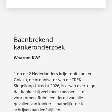
Straatnaam
Baanbrekend
kankeronderzoek
Woonplaats
Waarom KWF
Postcode
1 op de 2 Nederlanders krijgt ooit kanker.
Golazo, de organisator van de TREK
Singelloop Utrecht 2026, is ervan overtuigd
Land
dat kanker bij veel meer mensen is te
voorkomen. Ruim een derde van alle
Nothing selected
gevallen van kanker is namelijk toe te
schrijven aan leefstijl- en