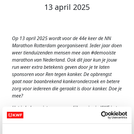
13 april 2025
Op 13 april 2025 wordt voor de 44e keer de NN
Marathon Rotterdam georganiseerd. Ieder jaar doen
weer tienduizenden mensen mee aan #demooiste
marathon van Nederland. Ook dit jaar kun je jouw
run weer extra betekenis geven door je te laten
sponsoren voor Ren tegen kanker. De opbrengst
gaat naar baanbrekend kankeronderzoek en betere
zorg voor iedereen die geraakt is door kanker. Doe je
mee?
Het is helaas niet meer mogelijk om je via KWF in te
schrijven voor een gratis ticket voor de hele
marathhon. Je kunt wel een actiepagina aanmaken
als je in bezit bent van een ticket. Of schrijf je in voor