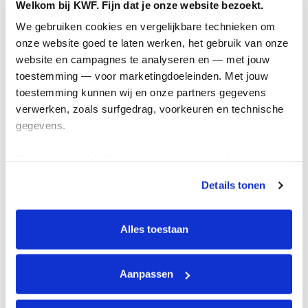
de wachtlijst.
Welkom bij KWF. Fijn dat je onze website bezoekt.
We gebruiken cookies en vergelijkbare technieken om 
onze website goed te laten werken, het gebruik van onze 
website en campagnes te analyseren en — met jouw 
Schrijf je in
toestemming — voor marketingdoeleinden. Met jouw 
toestemming kunnen wij en onze partners gegevens 
verwerken, zoals surfgedrag, voorkeuren en technische 
gegevens.
Schrijf je team in
Deze gegevens helpen ons om campagnes te meten, 
prestaties te verbeteren en relevante KWF-content te 
Details tonen
tonen. Je kunt je toestemming op elk moment wijzigen of 
Meer informatie
intrekken via Cookie instellingen onderaan de pagina. De 
lijst met cookies is te vinden in het tabblad “details”.
Alles toestaan
Acties
Aanpassen
Actiematerialen
Evenementen