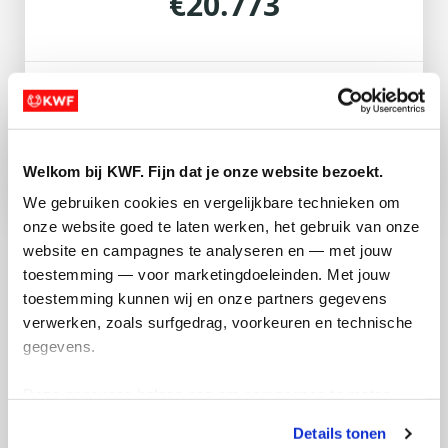
€20.773
Tussenv.
Achternaam *
Doneer
E-mailadres *
Ik doe een anonieme donatie
Welkom bij KWF. Fijn dat je onze website bezoekt.
Adres
(of voer het adres handmatig in)
We gebruiken cookies en vergelijkbare technieken om 
Individual
Organisatie
onze website goed te laten werken, het gebruik van onze 
website en campagnes te analyseren en — met jouw 
Toevoeging
Huisnummer
Voornaam *
toestemming — voor marketingdoeleinden. Met jouw 
Tussenv.
Achternaam *
toestemming kunnen wij en onze partners gegevens 
verwerken, zoals surfgedrag, voorkeuren en technische 
gegevens.
E-mailadres *
Straatnaam
Deze gegevens helpen ons om campagnes te meten, 
Adres
(of voer het adres handmatig in)
prestaties te verbeteren en relevante KWF-content te 
Details tonen
tonen. Je kunt je toestemming op elk moment wijzigen of 