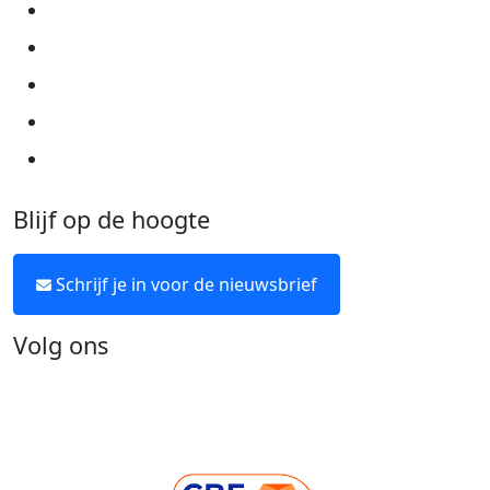
Privacyverklaring
Cookie instellingen
Algemene voorwaarden
Over KWF Kankerbestrijding
Neem contact op
Blijf op de hoogte
Schrijf je in voor de nieuwsbrief
Volg ons