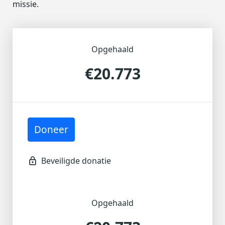
missie.
Opgehaald
€20.773
Doneer
Ik doe een anonieme donatie
Individual
Organisatie
Opgehaald
Voornaam *