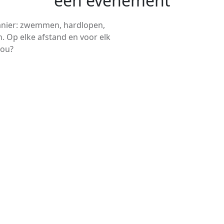
een evenement
anier: zwemmen, hardlopen,
. Op elke afstand en voor elk
jou?