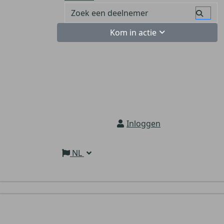
Kom in actie
Inloggen
NL