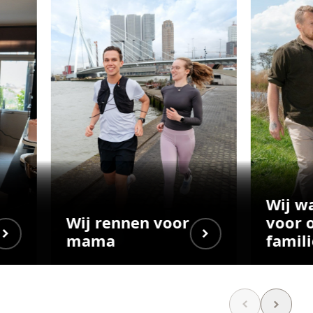
Wij w
Wij rennen voor
voor 
mama
famili