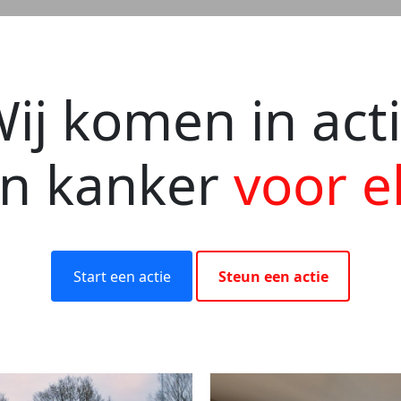
ij komen in act
en kanker
voor e
Start een actie
Steun een actie