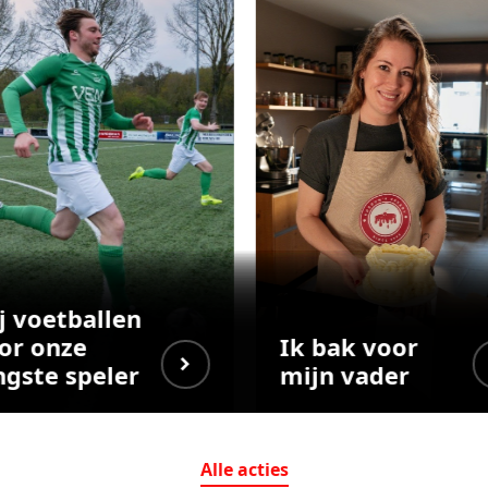
j voetballen
or onze
Ik bak voor
ngste speler
mijn vader
Alle
acties