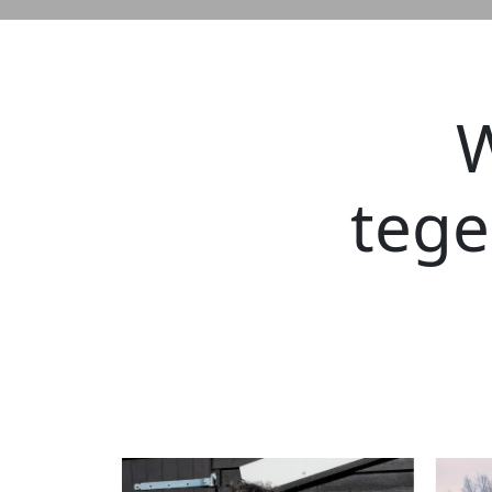
W
teg