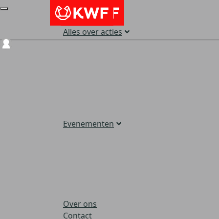
Alles over acties
Login
Evenementen
Over ons
Contact