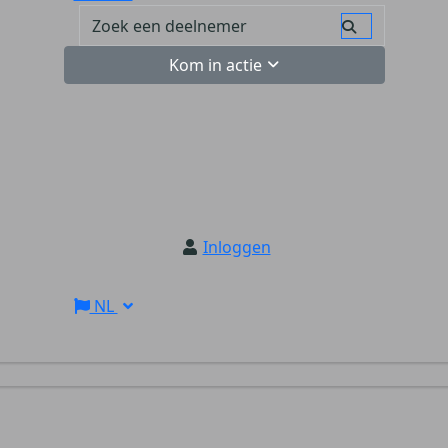
Kom in actie
Inloggen
NL