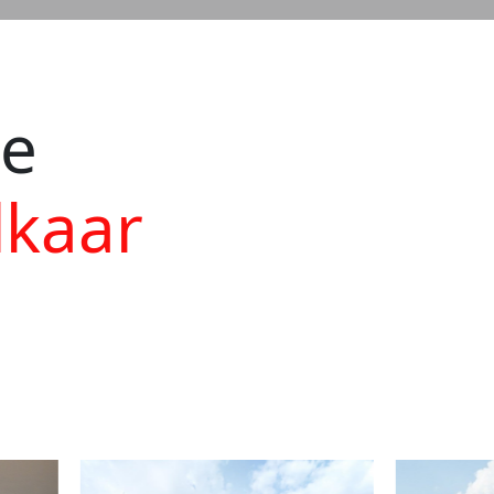
ie
lkaar