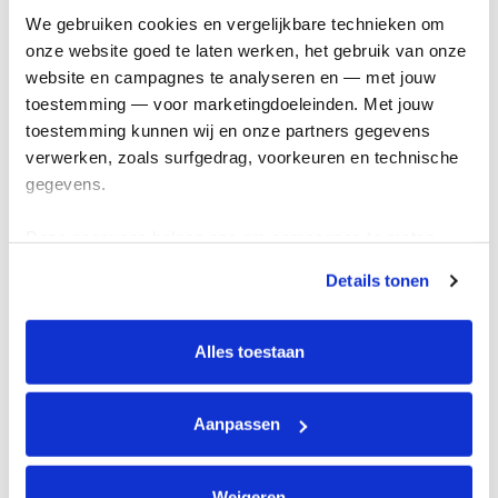
We gebruiken cookies en vergelijkbare technieken om 
onze website goed te laten werken, het gebruik van onze 
Schrijf je in
website en campagnes te analyseren en — met jouw 
toestemming — voor marketingdoeleinden. Met jouw 
toestemming kunnen wij en onze partners gegevens 
verwerken, zoals surfgedrag, voorkeuren en technische 
gegevens.
Schrijf je team in
Deze gegevens helpen ons om campagnes te meten, 
prestaties te verbeteren en relevante KWF-content te 
Details tonen
tonen. Je kunt je toestemming op elk moment wijzigen of 
Meer informatie
intrekken via Cookie instellingen onderaan de pagina. De 
lijst met cookies is te vinden in het tabblad “details”.
Alles toestaan
Acties
Actiematerialen
Aanpassen
Evenementen
Kom in actie
Weigeren