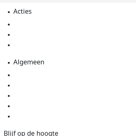
Acties
Actiematerialen
Evenementen
Kom in actie
Algemeen
Privacyverklaring
Cookie instellingen
Algemene voorwaarden
Over KWF Kankerbestrijding
Neem contact op
Blijf op de hoogte