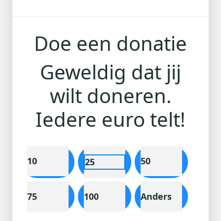
Doe een donatie
Geweldig dat jij
Ik doe een anonieme donatie
wilt doneren.
Individual
Organisatie
Iedere euro telt!
Voornaam *
Tussenv.
Achternaam *
10
50
25
75
100
Anders
E-mailadres *