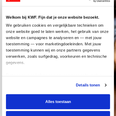
Welkom bij KWF. Fijn dat je onze website bezoekt.
We gebruiken cookies en vergelijkbare technieken om 
onze website goed te laten werken, het gebruik van onze 
website en campagnes te analyseren en — met jouw 
toestemming — voor marketingdoeleinden. Met jouw 
toestemming kunnen wij en onze partners gegevens 
verwerken, zoals surfgedrag, voorkeuren en technische 
gegevens.
Deze gegevens helpen ons om campagnes te meten, 
prestaties te verbeteren en relevante KWF-content te 
Details tonen
tonen. Je kunt je toestemming op elk moment wijzigen of 
intrekken via Cookie instellingen onderaan de pagina. De 
lijst met cookies is te vinden in het tabblad “details”.
Alles toestaan