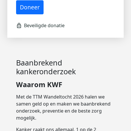
Adres
(of voer het adres handmatig in)
Doneer
Toevoeging
Huisnummer
Baanbrekend
Straatnaam
kankeronderzoek
Waarom KWF
Woonplaats
Met de TTM Wandeltocht 2026 halen we
samen geld op en maken we baanbrekend
onderzoek, preventie en de beste zorg
Postcode
mogelijk.
Kanker raakt ons allemaal. 1 op de 2