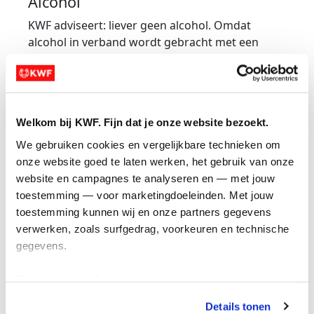
Alcohol
KWF adviseert: liever geen alcohol. Omdat
alcohol in verband wordt gebracht met een
verhoogd risico op verschillende vormen van
kanker, werkt KWF niet samen met de
alcoholindustrie. KWF wenst dat haar naam niet
met de alcoholindustrie wordt geassocieerd.
Welkom bij KWF. Fijn dat je onze website bezoekt.
Het KWF actielogo mag dan ook nooit
gecombineerd worden met alcoholmerken of -
We gebruiken cookies en vergelijkbare technieken om 
promotie.
onze website goed te laten werken, het gebruik van onze 
website en campagnes te analyseren en — met jouw 
Farmaceutische industrie
toestemming — voor marketingdoeleinden. Met jouw 
Samenwerkingen met farmaceutische bedrijven
toestemming kunnen wij en onze partners gegevens 
worden per geval beoordeeld. Als het gebruik
verwerken, zoals surfgedrag, voorkeuren en technische 
van medicatie of medische hulpmiddelen de
gegevens.
kern van het verdienmodel is, bekijken we eerst
kritisch in hoeverre er sprake is van
Deze gegevens helpen ons om campagnes te meten, 
commerciële belangen die niet aansluiten bij
prestaties te verbeteren en relevante KWF-content te 
Details tonen
onze missie. Twijfel je? Overleg dan altijd vooraf.
tonen. Je kunt je toestemming op elk moment wijzigen of 