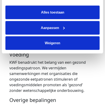
intrekken via Cookie instellingen onderaan de pagina. De 
Alternatieve geneeswijzen
lijst met cookies is te vinden in het tabblad “details”.
Alles toestaan
KWF baseert zich op wetenschappelijk
onderbouwde medische zorg. Daarom werken
we niet samen met aanbieders van alternatieve
Aanpassen
geneeswijzen die claims doen over genezing of
behandeling van kanker zonder bewezen
Weigeren
effectiviteit.
Voeding
KWF benadrukt het belang van een gezond
voedingspatroon. We vermijden
samenwerkingen met organisaties die
ongezonde eetpatronen stimuleren of
voedingsmiddelen promoten als ‘gezond’
zonder wetenschappelijke onderbouwing.
Overige bepalingen