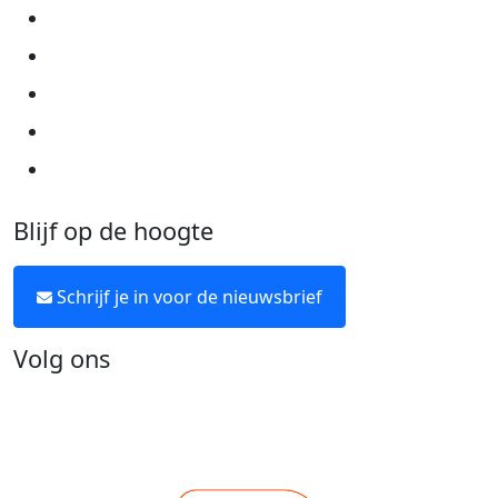
Privacyverklaring
Cookie instellingen
Algemene voorwaarden
Over KWF Kankerbestrijding
Neem contact op
Blijf op de hoogte
Schrijf je in voor de nieuwsbrief
Volg ons