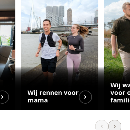
Wij w
Wij rennen voor
voor 
mama
famili