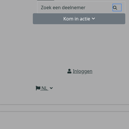
Kom in actie
Inloggen
NL