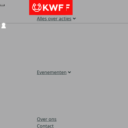
Alles over acties
Login
Evenementen
Over ons
Contact