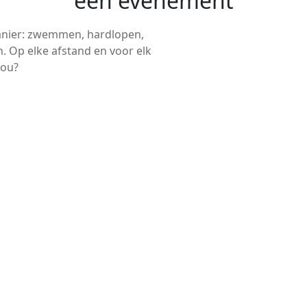
een evenement
anier: zwemmen, hardlopen,
. Op elke afstand en voor elk
jou?