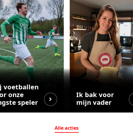
j voetballen
or onze
Ik bak voor
ngste speler
mijn vader
Alle
acties