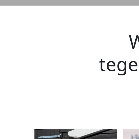
W
teg