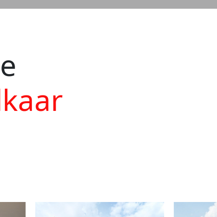
ie
lkaar