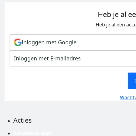
Heb je al e
Heb je al een acc
Inloggen met Google
Inloggen met E-mailadres
Wachtw
Acties
Actiematerialen