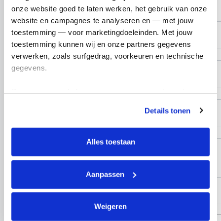
onze website goed te laten werken, het gebruik van onze 
website en campagnes te analyseren en — met jouw 
toestemming — voor marketingdoeleinden. Met jouw 
toestemming kunnen wij en onze partners gegevens 
Straatnaam
verwerken, zoals surfgedrag, voorkeuren en technische 
gegevens.
Deze gegevens helpen ons om campagnes te meten, 
Woonplaats
prestaties te verbeteren en relevante KWF-content te 
Details tonen
tonen. Je kunt je toestemming op elk moment wijzigen of 
intrekken via Cookie instellingen onderaan de pagina. De 
Postcode
lijst met cookies is te vinden in het tabblad “details”.
Alles toestaan
Land
Aanpassen
Nothing selected
Weigeren