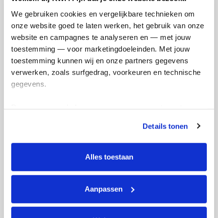
We gebruiken cookies en vergelijkbare technieken om 
onze website goed te laten werken, het gebruik van onze 
website en campagnes te analyseren en — met jouw 
toestemming — voor marketingdoeleinden. Met jouw 
toestemming kunnen wij en onze partners gegevens 
verwerken, zoals surfgedrag, voorkeuren en technische 
Feestpagina gemaakt
gegevens.
Deze gegevens helpen ons om campagnes te meten, 
prestaties te verbeteren en relevante KWF-content te 
Details tonen
tonen. Je kunt je toestemming op elk moment wijzigen of 
intrekken via Cookie instellingen onderaan de pagina. De 
lijst met cookies is te vinden in het tabblad “details”.
Alles toestaan
Aanpassen
Aan eigen actie gedoneerd