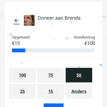
Doneer aan Brenda
arrow_back
Opgehaald
Streefbedrag
€15
€100
100
75
50
25
15
Anders