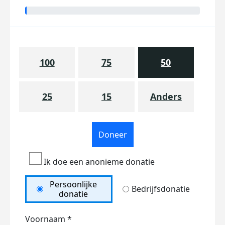
100
75
50
25
15
Anders
Doneer
Ik doe een anonieme donatie
Persoonlijke
Bedrijfsdonatie
donatie
Voornaam *