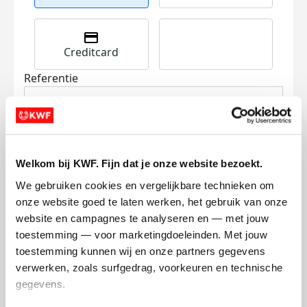
Creditcard
Referentie
Welkom bij KWF. Fijn dat je onze website bezoekt.
We gebruiken cookies en vergelijkbare technieken om 
onze website goed te laten werken, het gebruik van onze 
Ik wil bijdragen aan de transactiekosten
website en campagnes te analyseren en — met jouw 
en betaal €0.75 extra.
toestemming — voor marketingdoeleinden. Met jouw 
Doneer nu
toestemming kunnen wij en onze partners gegevens 
verwerken, zoals surfgedrag, voorkeuren en technische 
gegevens.