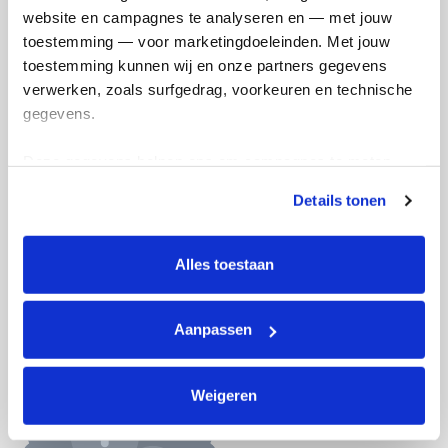
website en campagnes te analyseren en — met jouw 
Doneer nu
toestemming — voor marketingdoeleinden. Met jouw 
toestemming kunnen wij en onze partners gegevens 
verwerken, zoals surfgedrag, voorkeuren en technische 
gegevens.
Opgehaald
Streefbedrag
Deze gegevens helpen ons om campagnes te meten, 
€1.404
€1.400
prestaties te verbeteren en relevante KWF-content te 
Details tonen
tonen. Je kunt je toestemming op elk moment wijzigen of 
intrekken via Cookie instellingen onderaan de pagina. De 
Doneer
Word lid van mijn team
lijst met cookies is te vinden in het tabblad “details”.
Alles toestaan
Badges
Aanpassen
Weigeren