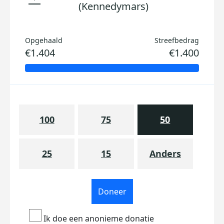
(Kennedymars)
Opgehaald
Streefbedrag
€1.404
€1.400
100
75
50
25
15
Anders
Doneer
Ik doe een anonieme donatie