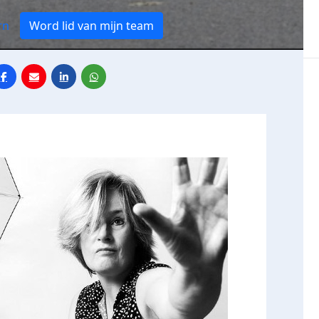
rn
Word lid van mijn team