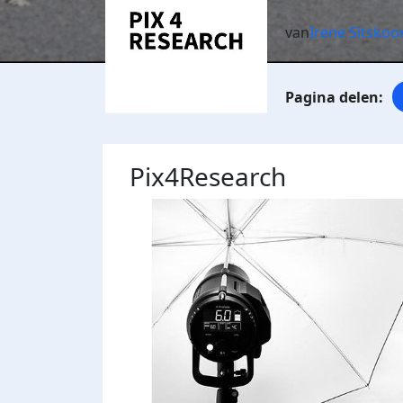
van
Irene Sitskoo
Pix4Research