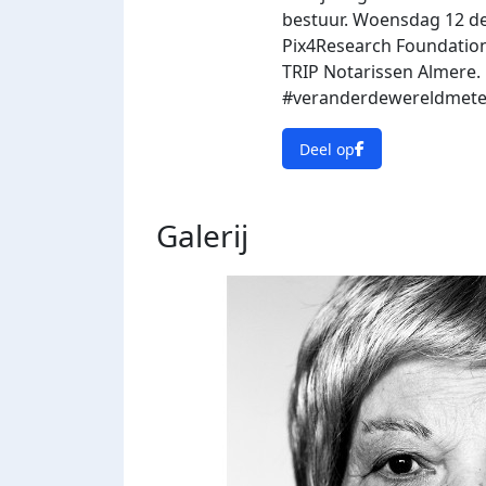
bestuur. Woensdag 12 d
Pix4Research Foundation 
TRIP Notarissen Almere. 
#veranderdewereldmeteen
Deel op
Galerij