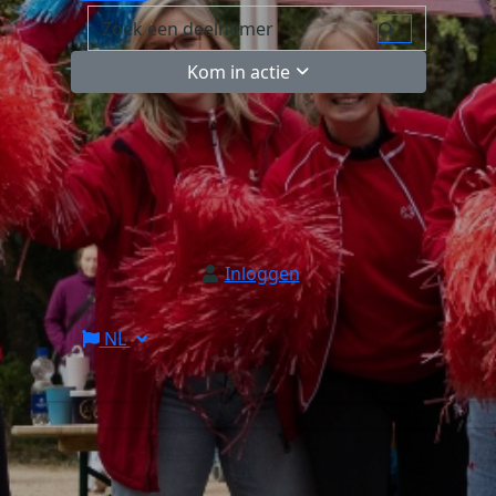
Kom in actie
Inloggen
NL