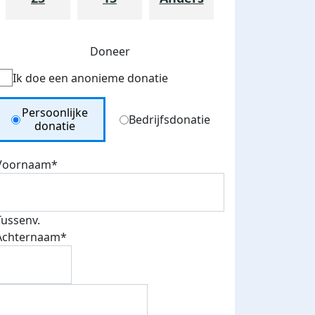
Doneer
Ik doe een anonieme donatie
Donation Type
Persoonlijke
Bedrijfsdonatie
donatie
Voornaam*
Tussenv.
Achternaam*