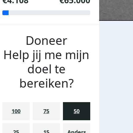
€4.108
€65.000
Doneer
Help jij me mijn
doel te
bereiken?
100
75
50
25
15
Anders