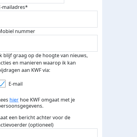
E-mailadres*
Mobiel nummer
Ik blijf graag op de hoogte van nieuws,
acties en manieren waarop ik kan
bijdragen aan KWF via:
E-mail
Lees
hier
hoe KWF omgaat met je
persoonsgegevens.
Laat een bericht achter voor de
actievoerder (optioneel)