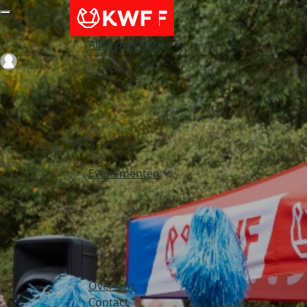
Alles over acties
Login
Evenementen
Over ons
Contact