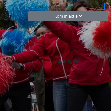
Kom in actie
Inloggen
NL