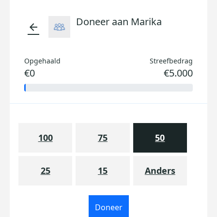
Doneer aan Marika
arrow_back
Opgehaald
Streefbedrag
€0
€5.000
100
75
50
25
15
Anders
Doneer