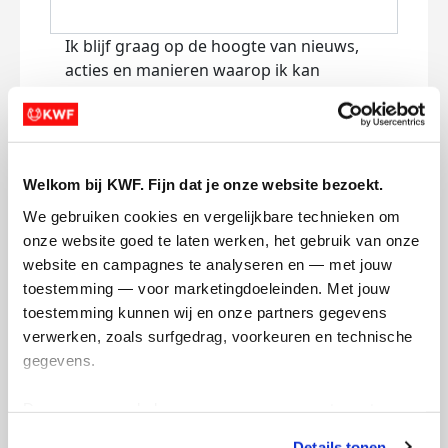
Ik blijf graag op de hoogte van nieuws,
acties en manieren waarop ik kan
bijdragen aan KWF via:
E-mail
Lees
hier
hoe KWF omgaat met je
Welkom bij KWF. Fijn dat je onze website bezoekt.
persoonsgegevens.
We gebruiken cookies en vergelijkbare technieken om 
Jouw bericht op de actiepagina van Marika vd
onze website goed te laten werken, het gebruik van onze 
Berg (optioneel)
website en campagnes te analyseren en — met jouw 
toestemming — voor marketingdoeleinden. Met jouw 
toestemming kunnen wij en onze partners gegevens 
0/150
verwerken, zoals surfgedrag, voorkeuren en technische 
Naam die op de pagina verschijnt
gegevens.
Deze gegevens helpen ons om campagnes te meten, 
prestaties te verbeteren en relevante KWF-content te 
Details tonen