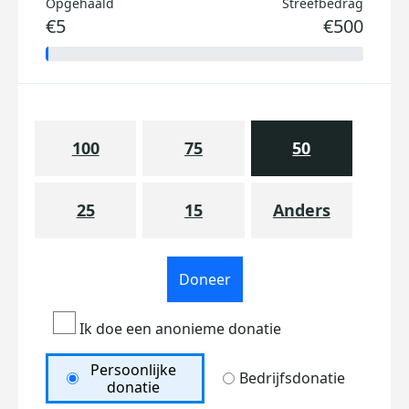
Opgehaald
Streefbedrag
€5
€500
100
75
50
25
15
Anders
Doneer
Ik doe een anonieme donatie
Persoonlijke
Bedrijfsdonatie
donatie