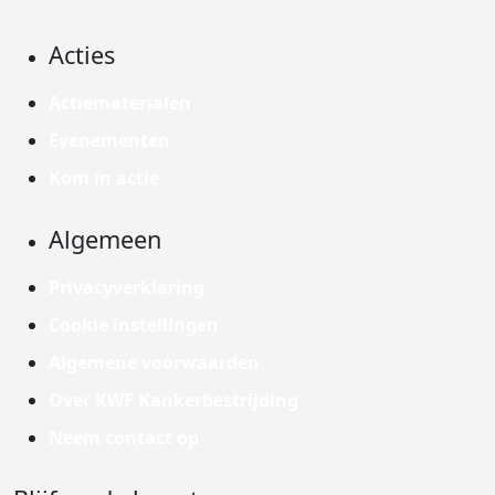
Acties
Actiematerialen
Evenementen
Kom in actie
Algemeen
Privacyverklaring
Cookie instellingen
Algemene voorwaarden
Over KWF Kankerbestrijding
Neem contact op