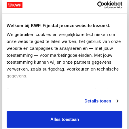
Welkom bij KWF. Fijn dat je onze website bezoekt.
Ik ga lopen op 20 april tot
We gebruiken cookies en vergelijkbare technieken om 
en met 10 december
onze website goed te laten werken, het gebruik van onze 
website en campagnes te analyseren en — met jouw 
zaterdag 14 maart 2026
toestemming — voor marketingdoeleinden. Met jouw 
Ik ga lopen rond Bergen op Zoom naar
toestemming kunnen wij en onze partners gegevens 
Halsteren vooral om naar mijn werk te
verwerken, zoals surfgedrag, voorkeuren en technische 
gaan en rondjes plaat in Bergen op Zoom
gegevens.
dat is mijn start doen waar ik allemaal
verder naartoe ga hou ik op de hoogte
Deze gegevens helpen ons om campagnes te meten, 
prestaties te verbeteren en relevante KWF-content te 
Details tonen
Deel op
tonen. Je kunt je toestemming op elk moment wijzigen of 
intrekken via Cookie instellingen onderaan de pagina. De 
lijst met cookies is te vinden in het tabblad “details”.
Badges
Alles toestaan