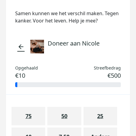
Samen kunnen we het verschil maken. Tegen
kanker. Voor het leven. Help je mee?
Doneer aan Nicole
arrow_back
Opgehaald
Streefbedrag
€10
€500
75
50
25