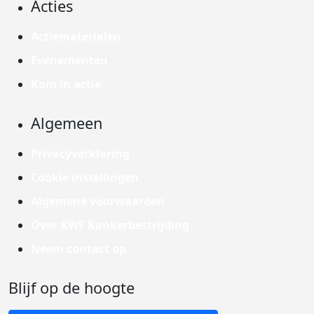
Acties
Actiematerialen
Evenementen
Kom in actie
Algemeen
Privacyverklaring
Cookie instellingen
Algemene voorwaarden
Over KWF Kankerbestrijding
Neem contact op
Blijf op de hoogte