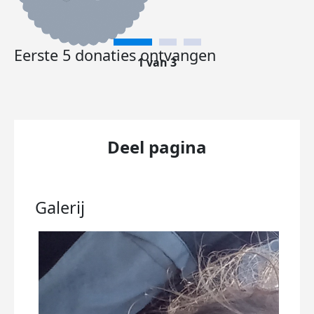
Eerste 5 donaties ontvangen
1 van 3
Deel pagina
Galerij