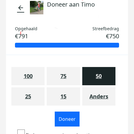
Doneer aan Timo
arrow_back
Opgehaald
Streefbedrag
€791
€750
100
75
50
25
15
Anders
Doneer