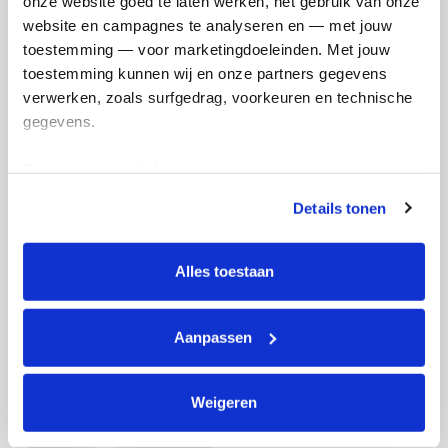
onze website goed te laten werken, het gebruik van onze 
en betaal €0.75 extra.
website en campagnes te analyseren en — met jouw 
Doneer nu
toestemming — voor marketingdoeleinden. Met jouw 
toestemming kunnen wij en onze partners gegevens 
verwerken, zoals surfgedrag, voorkeuren en technische 
gegevens.
Deze gegevens helpen ons om campagnes te meten, 
Opgehaald
Streefbedrag
€791
€750
prestaties te verbeteren en relevante KWF-content te 
Details tonen
tonen. Je kunt je toestemming op elk moment wijzigen of 
intrekken via Cookie instellingen onderaan de pagina. De 
Doneer
lijst met cookies is te vinden in het tabblad “details”.
Alles toestaan
Badges
Aanpassen
Weigeren