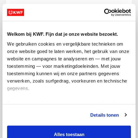
Creditcard
Referentie
Welkom bij KWF. Fijn dat je onze website bezoekt.
We gebruiken cookies en vergelijkbare technieken om 
onze website goed te laten werken, het gebruik van onze 
website en campagnes te analyseren en — met jouw 
toestemming — voor marketingdoeleinden. Met jouw 
toestemming kunnen wij en onze partners gegevens 
verwerken, zoals surfgedrag, voorkeuren en technische 
Ik wil bijdragen aan de transactiekosten
gegevens.
en betaal €0.75 extra.
Deze gegevens helpen ons om campagnes te meten, 
Doneer nu
prestaties te verbeteren en relevante KWF-content te 
Details tonen
tonen. Je kunt je toestemming op elk moment wijzigen of 
intrekken via Cookie instellingen onderaan de pagina. De 
lijst met cookies is te vinden in het tabblad “details”.
Alles toestaan