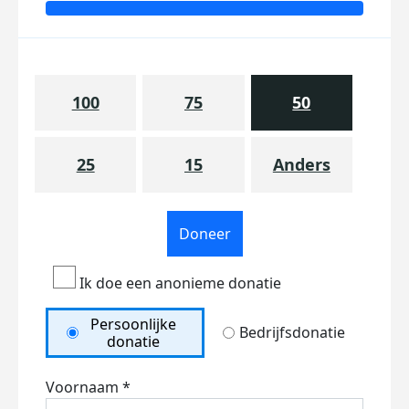
100
75
50
25
15
Anders
Doneer
Ik doe een anonieme donatie
Persoonlijke
Bedrijfsdonatie
donatie
Voornaam *