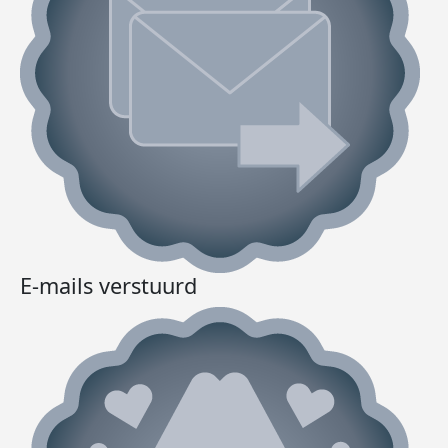
E-mails verstuurd