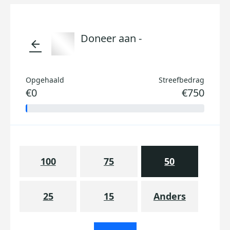
Doneer aan -
arrow_back
Opgehaald
Streefbedrag
€0
€750
100
75
50
25
15
Anders