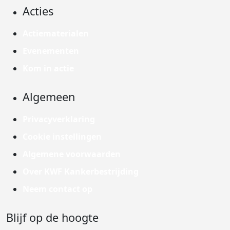
Acties
Actiematerialen
Evenementen
Kom in actie
Algemeen
Privacyverklaring
Cookie instellingen
Algemene voorwaarden
Over KWF Kankerbestrijding
Neem contact op
Blijf op de hoogte