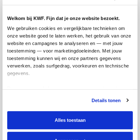
Welkom bij KWF. Fijn dat je onze website bezoekt.
We gebruiken cookies en vergelijkbare technieken om 
onze website goed te laten werken, het gebruik van onze 
website en campagnes te analyseren en — met jouw 
toestemming — voor marketingdoeleinden. Met jouw 
toestemming kunnen wij en onze partners gegevens 
verwerken, zoals surfgedrag, voorkeuren en technische 
gegevens.
Deze gegevens helpen ons om campagnes te meten, 
prestaties te verbeteren en relevante KWF-content te 
Details tonen
tonen. Je kunt je toestemming op elk moment wijzigen of 
intrekken via Cookie instellingen onderaan de pagina. De 
lijst met cookies is te vinden in het tabblad “details”.
Alles toestaan
Actiepagina gemaakt