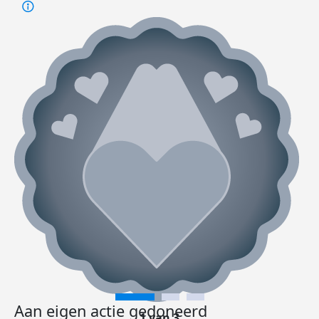
Aan eigen actie gedoneerd
1 van 3