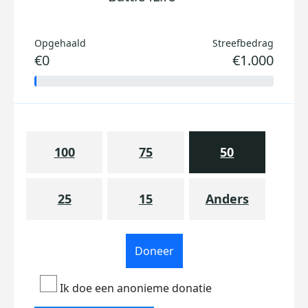
Opgehaald
Streefbedrag
€0
€1.000
100
75
50
25
15
Anders
Doneer
Ik doe een anonieme donatie