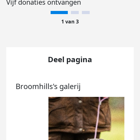
Vijf donaties ontvangen
1 van 3
Deel pagina
Broomhills's
galerij