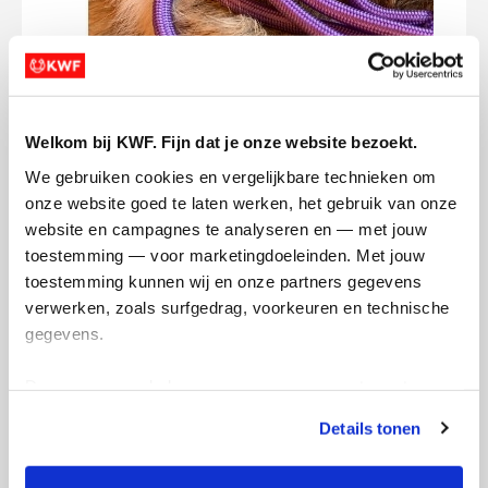
Welkom bij KWF. Fijn dat je onze website bezoekt.
Vind je het nou leuk om te sponsoren per
We gebruiken cookies en vergelijkbare technieken om 
dummy? Stuur een van ons een berichtje.
onze website goed te laten werken, het gebruik van onze 
Per persoon zijn maximaal 10 dummy's te
website en campagnes te analyseren en — met jouw 
halen, dus je kan een persoon kiezen of
toestemming — voor marketingdoeleinden. Met jouw 
ons allemaal natuurlijk!
toestemming kunnen wij en onze partners gegevens 
verwerken, zoals surfgedrag, voorkeuren en technische 
Deel op
gegevens.
Broomhills's badges
Deze gegevens helpen ons om campagnes te meten, 
prestaties te verbeteren en relevante KWF-content te 
Details tonen
tonen. Je kunt je toestemming op elk moment wijzigen of 
intrekken via Cookie instellingen onderaan de pagina. De 