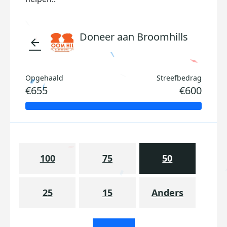
Doneer aan Broomhills
arrow_back
Opgehaald
Streefbedrag
€655
€600
100
75
50
25
15
Anders