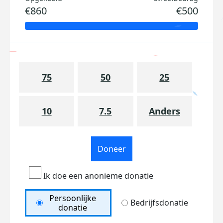
€860
€500
75
50
25
10
7.5
Anders
Doneer
Ik doe een anonieme donatie
Persoonlijke
Bedrijfsdonatie
donatie