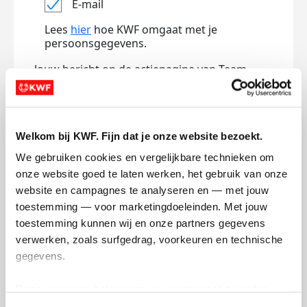
E-mail
Lees
hier
hoe KWF omgaat met je
persoonsgegevens.
Jouw bericht op de actiepagina van Team
(optioneel)
Welkom bij KWF. Fijn dat je onze website bezoekt.
0/150
We gebruiken cookies en vergelijkbare technieken om 
Naam die op de pagina verschijnt
onze website goed te laten werken, het gebruik van onze 
website en campagnes te analyseren en — met jouw 
toestemming — voor marketingdoeleinden. Met jouw 
Volgende
toestemming kunnen wij en onze partners gegevens 
verwerken, zoals surfgedrag, voorkeuren en technische 
Volgende
gegevens.
Deze gegevens helpen ons om campagnes te meten, 
prestaties te verbeteren en relevante KWF-content te 