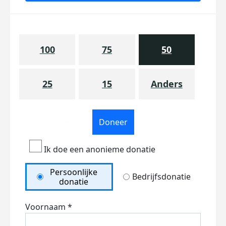
100
75
50
25
15
Anders
Doneer
Ik doe een anonieme donatie
Persoonlijke
Bedrijfsdonatie
donatie
Voornaam *