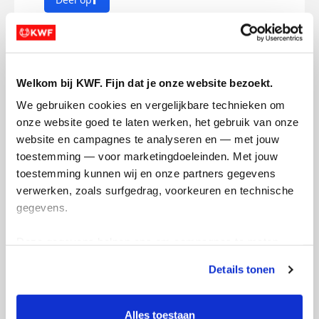
Mijn activiteiten volgen
Welkom bij KWF. Fijn dat je onze website bezoekt.
We gebruiken cookies en vergelijkbare technieken om 
onze website goed te laten werken, het gebruik van onze 
website en campagnes te analyseren en — met jouw 
346
toestemming — voor marketingdoeleinden. Met jouw 
kms
toestemming kunnen wij en onze partners gegevens 
verwerken, zoals surfgedrag, voorkeuren en technische 
gegevens.
Casper's badges
Deze gegevens helpen ons om campagnes te meten, 
prestaties te verbeteren en relevante KWF-content te 
Details tonen
tonen. Je kunt je toestemming op elk moment wijzigen of 
intrekken via Cookie instellingen onderaan de pagina. De 
lijst met cookies is te vinden in het tabblad “details”.
Alles toestaan