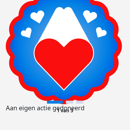
Aan eigen actie gedoneerd
1 van 3