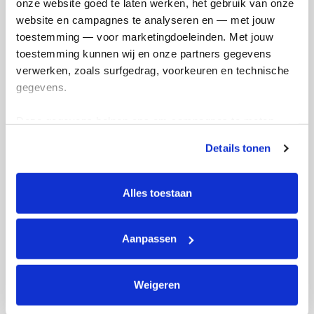
onze website goed te laten werken, het gebruik van onze 
website en campagnes te analyseren en — met jouw 
toestemming — voor marketingdoeleinden. Met jouw 
toestemming kunnen wij en onze partners gegevens 
verwerken, zoals surfgedrag, voorkeuren en technische 
Ik wil bijdragen aan de transactiekosten
gegevens.
en betaal €0.75 extra.
Doneer nu
Deze gegevens helpen ons om campagnes te meten, 
prestaties te verbeteren en relevante KWF-content te 
Details tonen
tonen. Je kunt je toestemming op elk moment wijzigen of 
intrekken via Cookie instellingen onderaan de pagina. De 
lijst met cookies is te vinden in het tabblad “details”.
Alles toestaan
Opgehaald
Streefbedrag
€2.300
€1.000
Aanpassen
Doneer
Weigeren
Marijke's badges