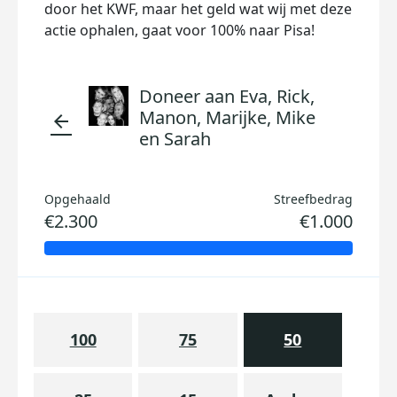
door het KWF, maar het geld wat wij met deze
actie ophalen, gaat voor 100% naar Pisa!
Doneer aan Eva, Rick,
Manon, Marijke, Mike
arrow_back
en Sarah
Opgehaald
Streefbedrag
€2.300
€1.000
100
75
50