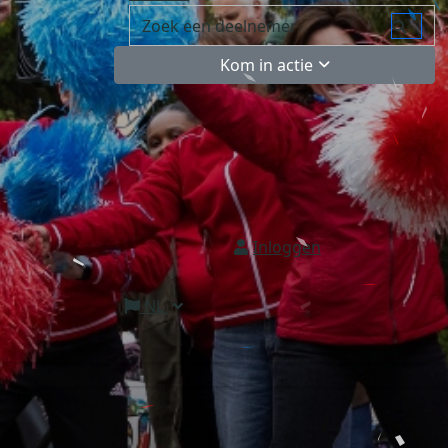
Kom in actie
Inloggen
NL