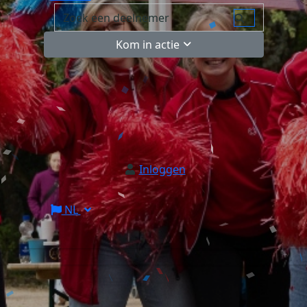
Kom in actie
Inloggen
NL