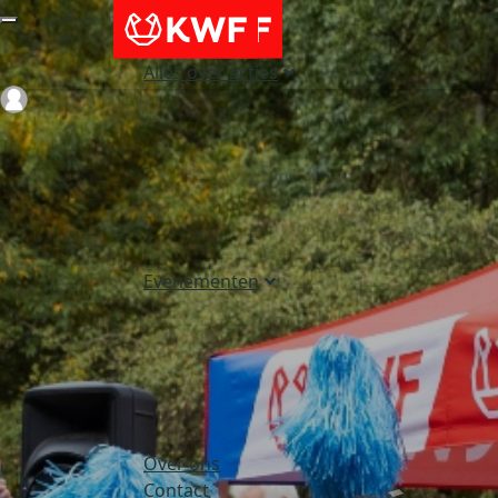
Alles over acties
Login
Evenementen
Over ons
Contact