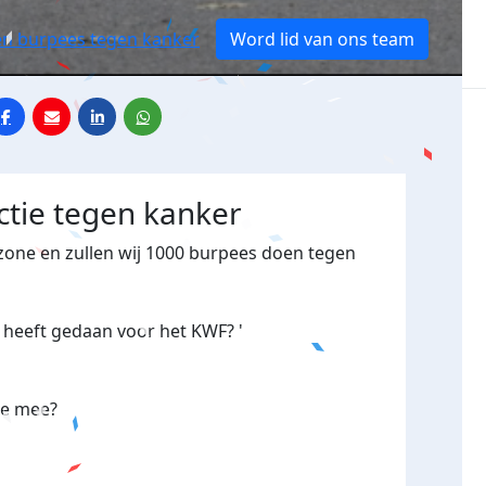
oen burpees tegen kanker
Word lid van ons team
actie tegen kanker
tzone en zullen wij 1000 burpees doen tegen
ar heeft gedaan voor het KWF? '
 je mee?