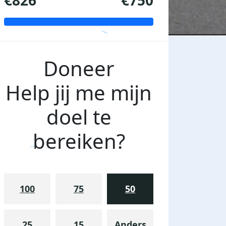
€826
€750
Doneer
Help jij me mijn
doel te
bereiken?
100
75
50
25
15
Anders