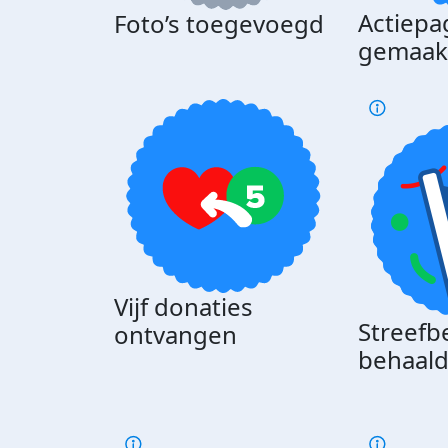
Actiepa
Foto’s toegevoegd
gemaak
Vijf donaties
Streefb
ontvangen
behaal