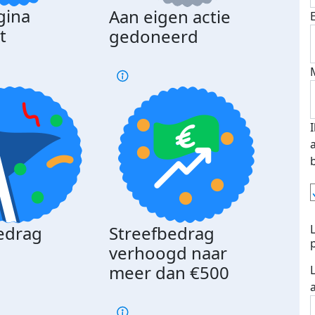
gina
Aan eigen actie
Dona
t
gedoneerd
beda
edrag
Streefbedrag
d
verhoogd naar
meer dan €500