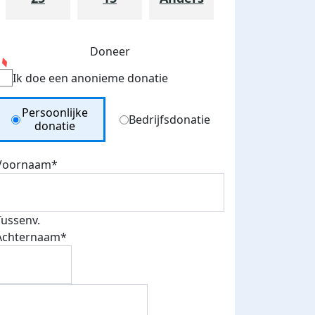
Doneer
Ik doe een anonieme donatie
Donation Type
Persoonlijke
Bedrijfsdonatie
donatie
Voornaam*
Tussenv.
Achternaam*