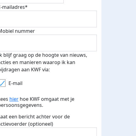
teurs
E-mailadres*
nkt
Mobiel nummer
Ik blijf graag op de hoogte van nieuws,
acties en manieren waarop ik kan
bijdragen aan KWF via:
E-mail
Lees
hier
hoe KWF omgaat met je
persoonsgegevens.
Laat een bericht achter voor de
actievoerder (optioneel)