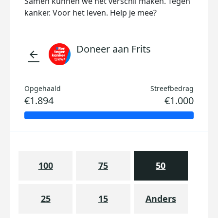
Samen kunnen we het verschil maken. Tegen
kanker. Voor het leven. Help je mee?
Doneer aan Frits
arrow_back
Opgehaald
Streefbedrag
€1.894
€1.000
100
75
50
25
15
Anders