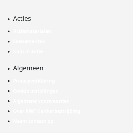
Acties
Actiematerialen
Evenementen
Kom in actie
Algemeen
Privacyverklaring
Cookie instellingen
Algemene voorwaarden
Over KWF Kankerbestrijding
Neem contact op