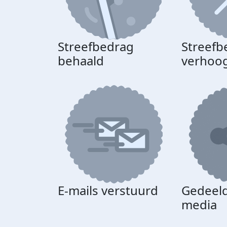
Streefbedrag
Streefb
behaald
verhoo
E-mails verstuurd
Gedeeld
media