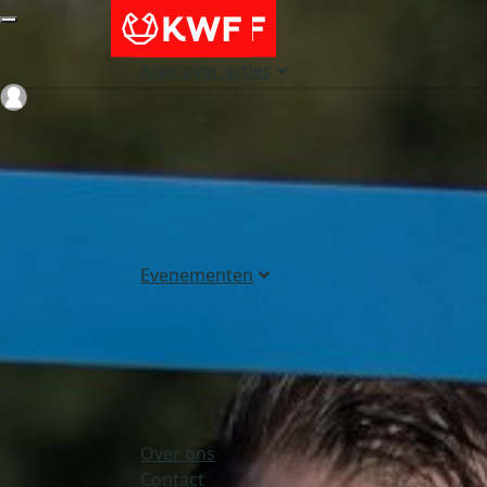
Alles over acties
Login
Evenementen
Over ons
Contact