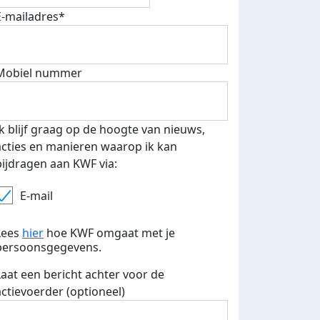
E-mailadres*
Mobiel nummer
Ik blijf graag op de hoogte van nieuws,
acties en manieren waarop ik kan
bijdragen aan KWF via:
E-mail
Lees
hier
hoe KWF omgaat met je
persoonsgegevens.
Laat een bericht achter voor de
actievoerder (optioneel)