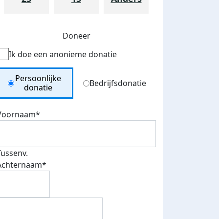
Doneer
Ik doe een anonieme donatie
Donation Type
Persoonlijke
Bedrijfsdonatie
donatie
Voornaam*
Tussenv.
Achternaam*