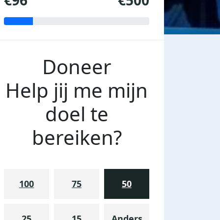
€96
€500
Doneer
Help jij me mijn
doel te
bereiken?
100
75
50
25
15
Anders