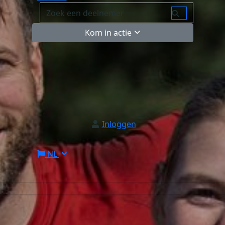
Kom in actie
Inloggen
NL