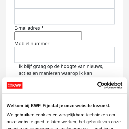
E-mailadres *
Mobiel nummer
Ik blijf graag op de hoogte van nieuws,
acties en manieren waarop ik kan
bijdragen aan KWF via:
E-mail
Lees
hier
hoe KWF omgaat met je
Welkom bij KWF. Fijn dat je onze website bezoekt.
persoonsgegevens.
We gebruiken cookies en vergelijkbare technieken om 
Jouw bericht op de actiepagina van Team
onze website goed te laten werken, het gebruik van onze 
(optioneel)
website en campagnes te analyseren en — met jouw 