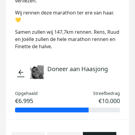
verliezen.
Wij rennen deze marathon ter ere van haar.
💛
Samen zullen wij 147,7km rennen. Rens, Ruud
en Joëlle zullen de hele marathon rennen en
Finette de halve.
Doneer aan Haasjong
arrow_back
Opgehaald
Streefbedrag
€6.995
€10.000