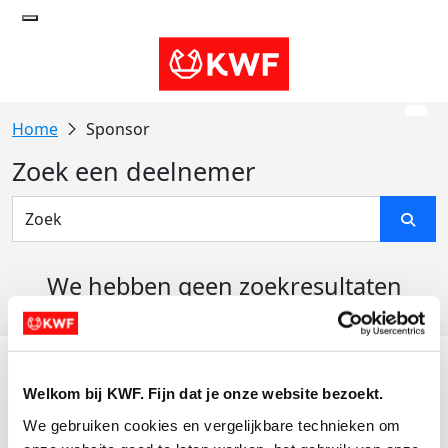
Sponsor
Zoek een deelnemer
We hebben geen zoekresultaten
gevonden
Acties
Welkom bij KWF. Fijn dat je onze website bezoekt.
Actiematerialen
We gebruiken cookies en vergelijkbare technieken om 
Evenementen