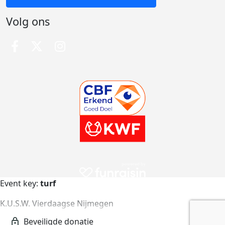
Volg ons
Event key:
turf
K.U.S.W. Vierdaagse Nijmegen
turf