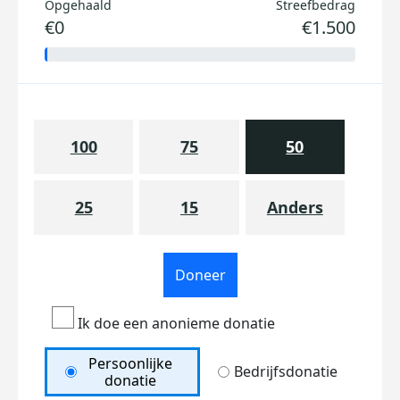
Opgehaald
Streefbedrag
€0
€1.500
100
75
50
25
15
Anders
Doneer
Ik doe een anonieme donatie
Persoonlijke
Bedrijfsdonatie
donatie