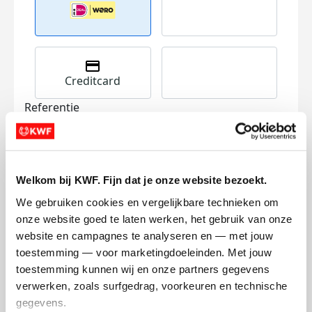
Creditcard
Referentie
Welkom bij KWF. Fijn dat je onze website bezoekt.
We gebruiken cookies en vergelijkbare technieken om 
onze website goed te laten werken, het gebruik van onze 
Ik wil bijdragen aan de transactiekosten
website en campagnes te analyseren en — met jouw 
en betaal €0.75 extra.
toestemming — voor marketingdoeleinden. Met jouw 
toestemming kunnen wij en onze partners gegevens 
Doneer nu
verwerken, zoals surfgedrag, voorkeuren en technische 
gegevens.