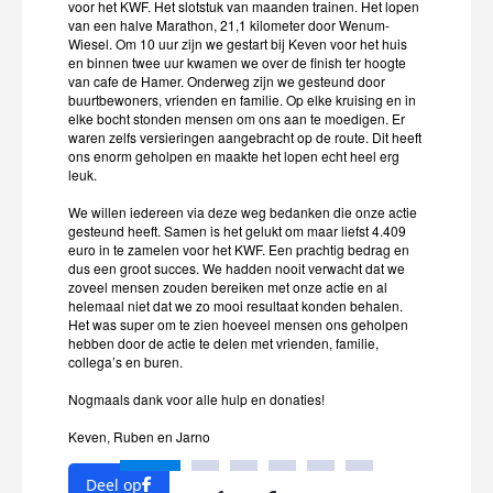
voor het KWF. Het slotstuk van maanden trainen. Het lopen
In d
van een halve Marathon, 21,1 kilometer door Wenum-
Wiesel. Om 10 uur zijn we gestart bij Keven voor het huis
getr
en binnen twee uur kwamen we over de finish ter hoogte
het 
van cafe de Hamer. Onderweg zijn we gesteund door
hebb
buurtbewoners, vrienden en familie. Op elke kruising en in
elke bocht stonden mensen om ons aan te moedigen. Er
maar
waren zelfs versieringen aangebracht op de route. Dit heeft
Wies
ons enorm geholpen en maakte het lopen echt heel erg
leuk.
nieu
We willen iedereen via deze weg bedanken die onze actie
Van 
gesteund heeft. Samen is het gelukt om maar liefst 4.409
euro in te zamelen voor het KWF. Een prachtig bedrag en
ontd
dus een groot succes. We hadden nooit verwacht dat we
voor
zoveel mensen zouden bereiken met onze actie en al
helemaal niet dat we zo mooi resultaat konden behalen.
Wies
Het was super om te zien hoeveel mensen ons geholpen
alle
hebben door de actie te delen met vrienden, familie,
kilo
collega’s en buren.
mooi
Nogmaals dank voor alle hulp en donaties!
onve
Keven, Ruben en Jarno
voet
bij c
Deel op