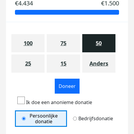
€4.434
€1.500
100
75
50
25
15
Anders
Doneer
Ik doe een anonieme donatie
Persoonlijke
Bedrijfsdonatie
donatie