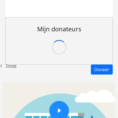
Mijn donateurs
Terug
Doneer