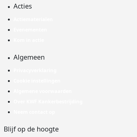
Acties
Actiematerialen
Evenementen
Kom in actie
Algemeen
Privacyverklaring
Cookie instellingen
Algemene voorwaarden
Over KWF Kankerbestrijding
Neem contact op
Blijf op de hoogte