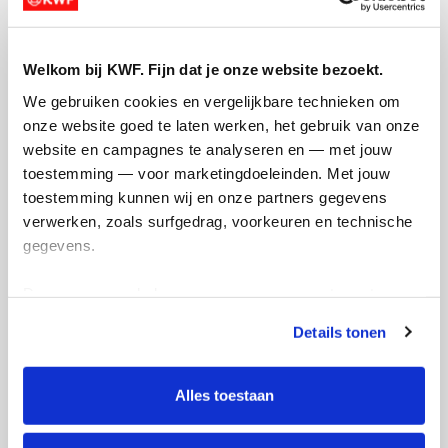
Opgehaald
Streefbedrag
Welkom bij KWF. Fijn dat je onze website bezoekt.
€4.434
€1.500
We gebruiken cookies en vergelijkbare technieken om 
onze website goed te laten werken, het gebruik van onze 
Doneer
website en campagnes te analyseren en — met jouw 
toestemming — voor marketingdoeleinden. Met jouw 
toestemming kunnen wij en onze partners gegevens 
Updates
verwerken, zoals surfgedrag, voorkeuren en technische 
gegevens.
Deze gegevens helpen ons om campagnes te meten, 
prestaties te verbeteren en relevante KWF-content te 
Details tonen
tonen. Je kunt je toestemming op elk moment wijzigen of 
Bedankt!
Rou
intrekken via Cookie instellingen onderaan de pagina. De 
Wen
woensdag 28 oktober 2020
lijst met cookies is te vinden in het tabblad “details”.
Alles toestaan
dins