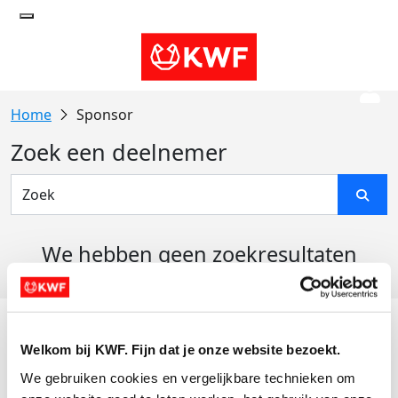
Sponsor
Zoek een deelnemer
We hebben geen zoekresultaten
gevonden
Acties
Welkom bij KWF. Fijn dat je onze website bezoekt.
Actiematerialen
We gebruiken cookies en vergelijkbare technieken om 
Evenementen