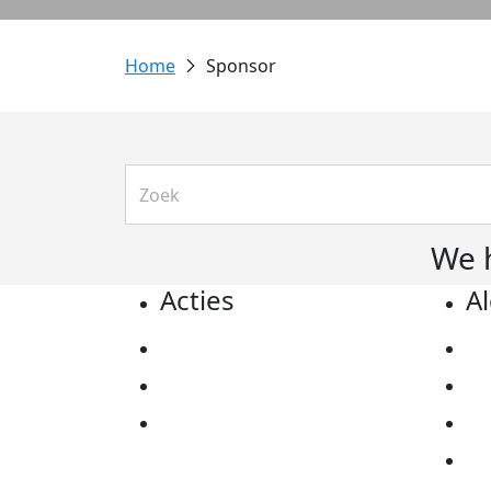
Sponsor
We 
Acties
A
Actiematerialen
Pr
Evenementen
Co
Kom in actie
Al
Ov