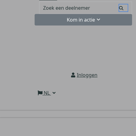
Kom in actie
Inloggen
NL