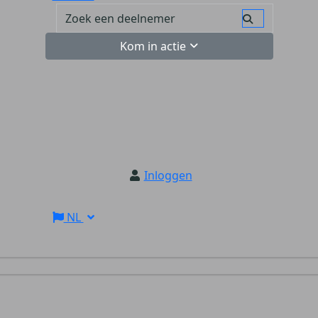
Kom in actie
Inloggen
NL