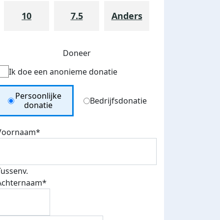
10
7.5
Anders
Doneer
Ik doe een anonieme donatie
Donation Type
Persoonlijke
Bedrijfsdonatie
donatie
Voornaam*
Tussenv.
Achternaam*