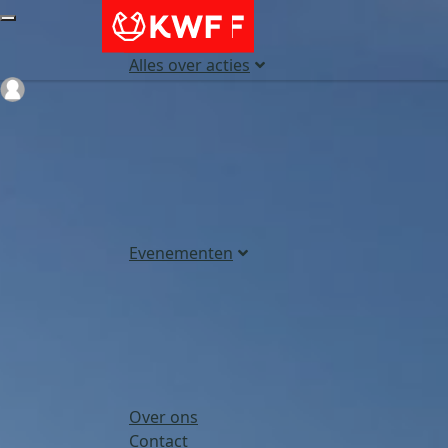
Alles over acties
Login
Evenementen
Over ons
Contact