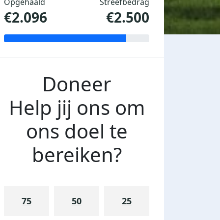
Opgehaald
Streefbedrag
€2.096
€2.500
Doneer
Help jij ons om
ons doel te
bereiken?
75
50
25