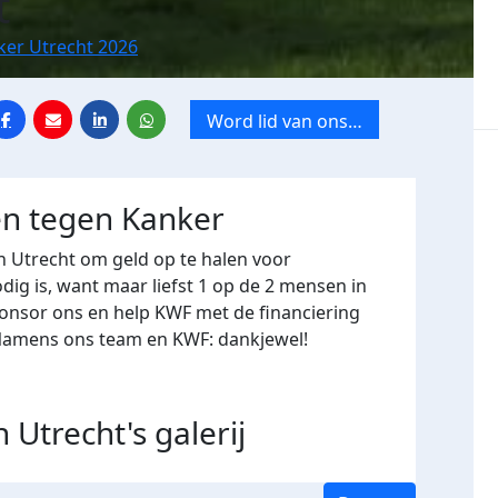
t
ker Utrecht 2026
Word lid van ons
team
en tegen Kanker
n Utrecht
om geld op te halen voor
ig is, want maar liefst 1 op de 2 mensen in
ponsor ons en help KWF met de financiering
 Namens ons team en KWF: dankjewel!
n Utrecht's
galerij