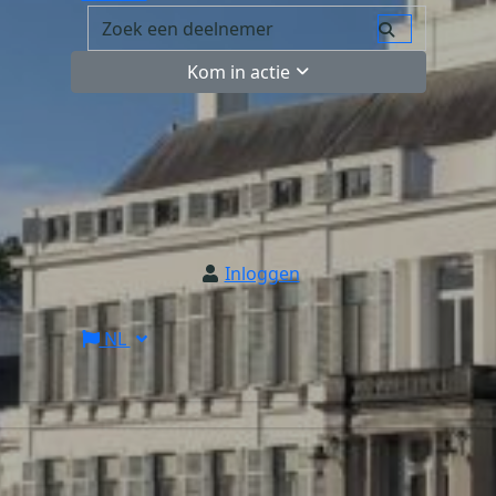
Kom in actie
Inloggen
NL