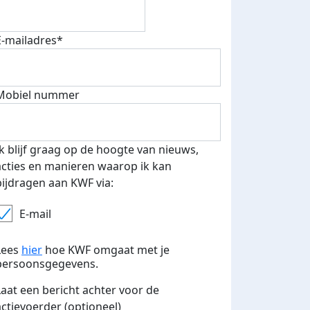
E-mailadres*
Mobiel nummer
Ik blijf graag op de hoogte van nieuws,
acties en manieren waarop ik kan
bijdragen aan KWF via:
E-mail
Lees
hier
hoe KWF omgaat met je
persoonsgegevens.
Laat een bericht achter voor de
actievoerder (optioneel)