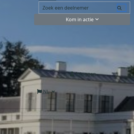
Kom in actie
Inloggen
NL