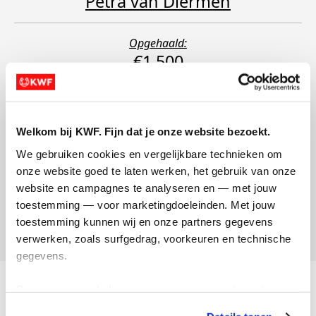
Petra van Diermen
Opgehaald:
€1.500
Welkom bij KWF. Fijn dat je onze website bezoekt.
We gebruiken cookies en vergelijkbare technieken om 
Petra van Dommelen
onze website goed te laten werken, het gebruik van onze 
website en campagnes te analyseren en — met jouw 
toestemming — voor marketingdoeleinden. Met jouw 
Opgehaald:
toestemming kunnen wij en onze partners gegevens 
€209
verwerken, zoals surfgedrag, voorkeuren en technische 
gegevens.
Acties
Deze gegevens helpen ons om campagnes te meten, 
prestaties te verbeteren en relevante KWF-content te 
Actiematerialen